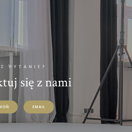
Z PYTANIE?
tuj się z nami
WOŃ
EMAIL