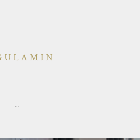
GULAMIN
…