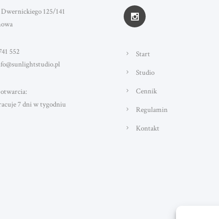
 Dwernickiego 125/141
howa
741 552
Start
nfo@sunlightstudio.pl
Studio
Cennik
otwarcia:
racuje 7 dni w tygodniu
Regulamin
Kontakt